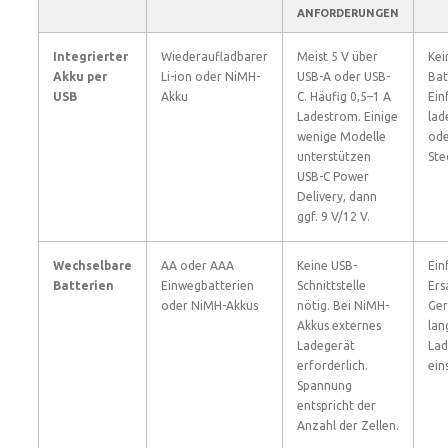
ANFORDERUNGEN
Integrierter
Wiederaufladbarer
Meist 5 V über
Kei
Akku per
Li-ion oder NiMH-
USB-A oder USB-
Bat
USB
Akku
C. Häufig 0,5–1 A
Ein
Ladestrom. Einige
lad
wenige Modelle
od
unterstützen
Ste
USB-C Power
Delivery, dann
ggf. 9 V/12 V.
Wechselbare
AA oder AAA
Keine USB-
Ein
Batterien
Einwegbatterien
Schnittstelle
Ers
oder NiMH-Akkus
nötig. Bei NiMH-
Ger
Akkus externes
lan
Ladegerät
La
erforderlich.
ein
Spannung
entspricht der
Anzahl der Zellen.