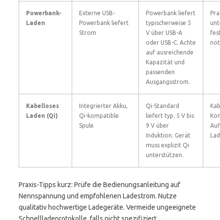
Powerbank-
Externe USB-
Powerbank liefert
Pra
Laden
Powerbank liefert
typischerweise 5
unt
Strom
V über USB-A
fes
oder USB-C. Achte
nöt
auf ausreichende
Kapazität und
passenden
Ausgangsstrom.
Kabelloses
Integrierter Akku,
Qi-Standard
Kab
Laden (Qi)
Qi-kompatible
liefert typ. 5 V bis
Kom
Spule
9 V über
Auf
Induktion. Gerät
Lad
muss explizit Qi
unterstützen.
Praxis-Tipps kurz: Prüfe die Bedienungsanleitung auf
Nennspannung und empfohlenen Ladestrom. Nutze
qualitativ hochwertige Ladegeräte. Vermeide ungeeignete
Schnellladeprotokolle, falls nicht spezifiziert.