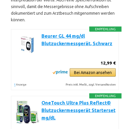
Interpretation der Werte. Auch eine Speicherfunktion ist
sinnvoll, damit die Messergebnisse ohne Aufschreiben
dokumentiert und zum Arztbesuch mitgenommen werden
können.
EMPFEHLUNG
Beurer GL 44 mg/dl
Blutzuckermessgerät, Schwarz
12,99 €
Bei Amazon ansehen
*
Preis inkl. MwSt., zzgl. Versandkosten
Anzeige
EMPFEHLUNG
OneTouch Ultra Plus Reflect®
Blutzuckermessgerät Starterset
mg/dL