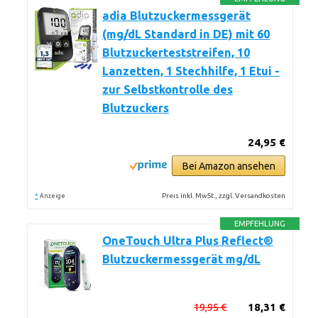
adia Blutzuckermessgerät
(mg/dL Standard in DE) mit 60
Blutzuckerteststreifen, 10
Lanzetten, 1 Stechhilfe, 1 Etui -
zur Selbstkontrolle des
Blutzuckers
24,95 €
Bei Amazon ansehen
*
Preis inkl. MwSt., zzgl. Versandkosten
Anzeige
EMPFEHLUNG
OneTouch Ultra Plus Reflect®
Blutzuckermessgerät mg/dL
19,95 €
18,31 €