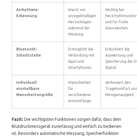
Arrhythmie-
Warnt vor
Wichtig bei
Erkennung
unregelmäßigen
Herzrhythmusstö
Herzschlägen
und für frühe
während der
Warnzeichen.
Messung.
Bluetooth-
Ermöglicht die
Erleichtert die
Schnittstelle
Verbindung mit
Auswertung und
Apps und
Speicherung der 
Smartphones.
digital.
Individuell
Manschetten
Verbessert den
einstellbare
für
Tragekomfort und
Manschettengröße
verschiedene
Messgenauigkeit.
Armumfänge.
Fazit:
Die wichtigsten Funktionen sorgen dafür, dass dein
Blutdruckmessgerät zuverlässig und einfach zu bedienen
ist. Besonders automatische Messung, Speicherfunktion