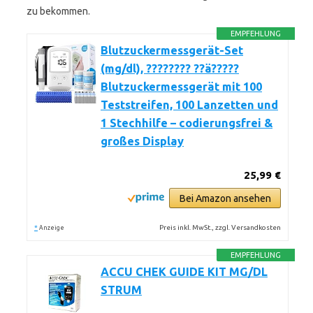
zu bekommen.
EMPFEHLUNG
Blutzuckermessgerät-Set
(mg/dl), ???????? ??ä?????
Blutzuckermessgerät mit 100
Teststreifen, 100 Lanzetten und
1 Stechhilfe – codierungsfrei &
großes Display
25,99 €
Bei Amazon ansehen
*
Preis inkl. MwSt., zzgl. Versandkosten
Anzeige
EMPFEHLUNG
ACCU CHEK GUIDE KIT MG/DL
STRUM