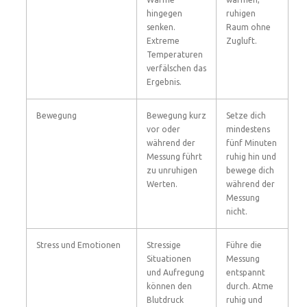
hingegen
ruhigen
senken.
Raum ohne
Extreme
Zugluft.
Temperaturen
verfälschen das
Ergebnis.
Bewegung
Bewegung kurz
Setze dich
vor oder
mindestens
während der
fünf Minuten
Messung führt
ruhig hin und
zu unruhigen
bewege dich
Werten.
während der
Messung
nicht.
Stress und Emotionen
Stressige
Führe die
Situationen
Messung
und Aufregung
entspannt
können den
durch. Atme
Blutdruck
ruhig und