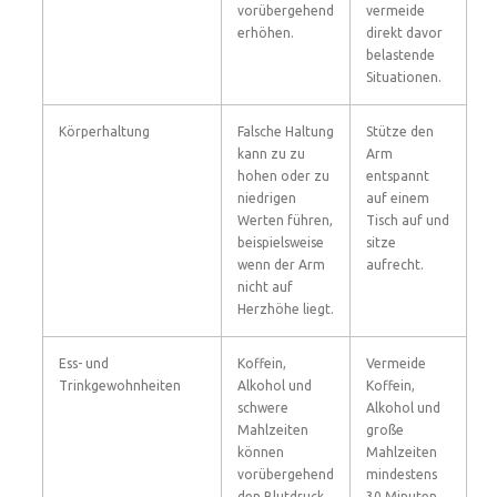
vorübergehend
vermeide
erhöhen.
direkt davor
belastende
Situationen.
Körperhaltung
Falsche Haltung
Stütze den
kann zu zu
Arm
hohen oder zu
entspannt
niedrigen
auf einem
Werten führen,
Tisch auf und
beispielsweise
sitze
wenn der Arm
aufrecht.
nicht auf
Herzhöhe liegt.
Ess- und
Koffein,
Vermeide
Trinkgewohnheiten
Alkohol und
Koffein,
schwere
Alkohol und
Mahlzeiten
große
können
Mahlzeiten
vorübergehend
mindestens
den Blutdruck
30 Minuten