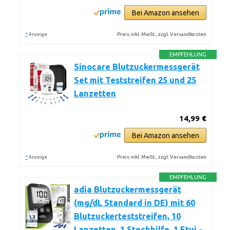
Bei Amazon ansehen
*
Preis inkl. MwSt., zzgl. Versandkosten
Anzeige
EMPFEHLUNG
Sinocare Blutzuckermessgerät
Set mit Teststreifen 25 und 25
Lanzetten
14,99 €
Bei Amazon ansehen
*
Preis inkl. MwSt., zzgl. Versandkosten
Anzeige
EMPFEHLUNG
adia Blutzuckermessgerät
(mg/dL Standard in DE) mit 60
Blutzuckerteststreifen, 10
Lanzetten, 1 Stechhilfe, 1 Etui -