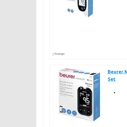
*
Anzeige
Beurer M
Set