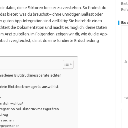
Biet
 dir dabei, diese Faktoren besser zu verstehen. So findest du
Ref
as bietet, was du brauchst – ohne unnötigen Ballast oder
 guten App-Integration sind vielfältig: Sie bietet dir einen
Bes
ichtert die Dokumentation und macht es möglich, deine Daten
m Arzt zu teilen. Im Folgenden zeigen wir dir, wie du die App-
tisch vergleichst, damit du eine fundierte Entscheidung
A
hiedener Blutdruckmessgeräte achten
 dein Blutdruckmessgerät auswählst
*
?
A
r dich wichtig?
tegration bei Blutdruckmessgeräten
lltag
tbesuchen
legepersonen