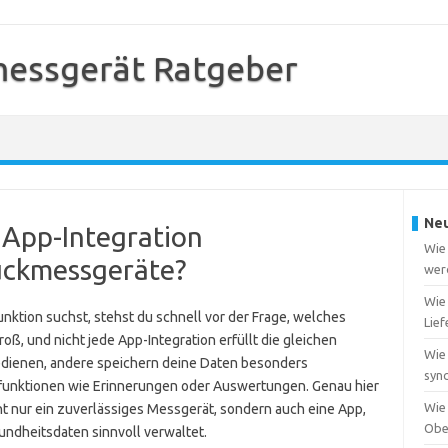
messgerät Ratgeber
Neu
e App-Integration
Wie
uckmessgeräte?
werd
Wie 
ktion suchst, stehst du schnell vor der Frage, welches
Lief
groß, und nicht jede App-Integration erfüllt die gleichen
Wie
edienen, andere speichern deine Daten besonders
sync
tzfunktionen wie Erinnerungen oder Auswertungen. Genau hier
Wie 
ht nur ein zuverlässiges Messgerät, sondern auch eine App,
Obe
sundheitsdaten sinnvoll verwaltet.