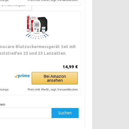
r E-Mail möglich
inocare Blutzuckermessgerät Set mit
eststreifen 25 und 25 Lanzetten
14,99 €
Bei Amazon
ansehen
Preis inkl. MwSt., zzgl. Versandkosten
nzeige
hen
Suchen