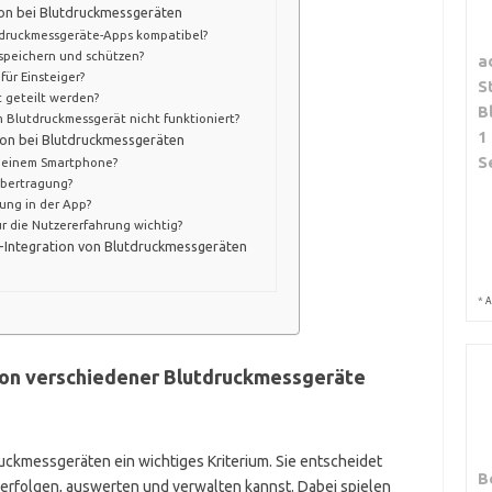
ion bei Blutdruckmessgeräten
tdruckmessgeräte-Apps kompatibel?
speichern und schützen?
a
für Einsteiger?
S
 geteilt werden?
B
 Blutdruckmessgerät nicht funktioniert?
1
ion bei Blutdruckmessgeräten
S
 deinem Smartphone?
Übertragung?
ung in der App?
r die Nutzererfahrung wichtig?
-Integration von Blutdruckmessgeräten
*
A
ion verschiedener Blutdruckmessgeräte
uckmessgeräten ein wichtiges Kriterium. Sie entscheidet
B
erfolgen, auswerten und verwalten kannst. Dabei spielen