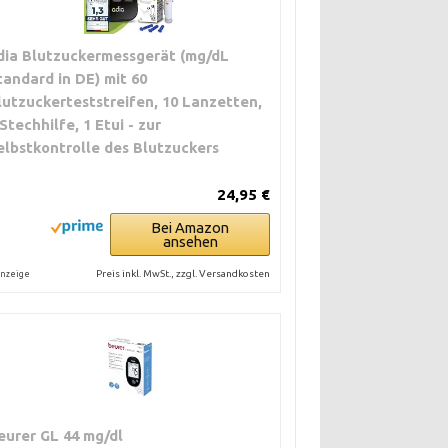
dia Blutzuckermessgerät (mg/dL
tandard in DE) mit 60
lutzuckerteststreifen, 10 Lanzetten,
 Stechhilfe, 1 Etui - zur
elbstkontrolle des Blutzuckers
24,95 €
Bei Amazon
ansehen
Preis inkl. MwSt., zzgl. Versandkosten
nzeige
eurer GL 44 mg/dl