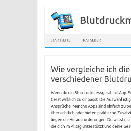
Zum
Inhalt
Blutdruck
springen
STARTSEITE
RATGEBER
Wie vergleiche ich di
verschiedener Blutdr
Wenn du ein Blutdruckmessgerät mit App-Fun
Gerät wirklich zu dir passt. Die Auswahl ist 
Ansprüche. Manche Apps sind einfach zu b
übersichtlich oder bieten praktische Zusa
liegen die Herausforderungen: Du willst nic
die dich im Alltag unterstützt und deine Ge