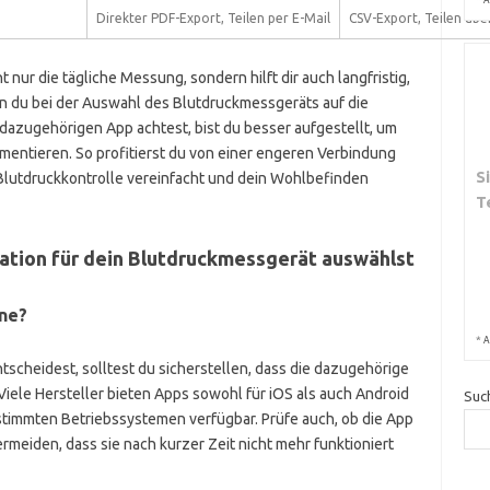
Direkter PDF-Export, Teilen per E-Mail
CSV-Export, Teilen übe
t nur die tägliche Messung, sondern hilft dir auch langfristig,
n du bei der Auswahl des Blutdruckmessgeräts auf die
dazugehörigen App achtest, bist du besser aufgestellt, um
entieren. So profitierst du von einer engeren Verbindung
S
Blutdruckkontrolle vereinfacht und dein Wohlbefinden
T
ation für dein Blutdruckmessgerät auswählst
ne?
*
A
tscheidest, solltest du sicherstellen, dass die dazugehörige
iele Hersteller bieten Apps sowohl für iOS als auch Android
Suc
stimmten Betriebssystemen verfügbar. Prüfe auch, ob die App
ermeiden, dass sie nach kurzer Zeit nicht mehr funktioniert