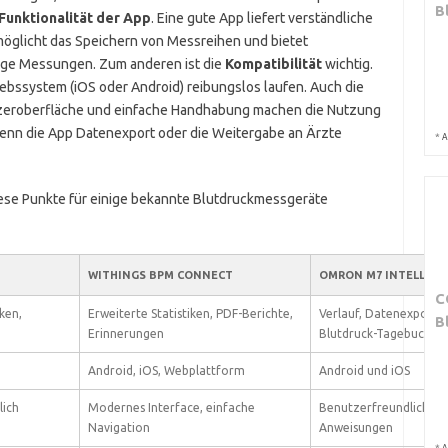
B
Funktionalität der App
. Eine gute App liefert verständliche
möglicht das Speichern von Messreihen und bietet
ige Messungen. Zum anderen ist die
Kompatibilität
wichtig.
ebssystem (iOS oder Android) reibungslos laufen. Auch die
tzeroberfläche und einfache Handhabung machen die Nutzung
wenn die App Datenexport oder die Weitergabe an Ärzte
*
A
diese Punkte für einige bekannte Blutdruckmessgeräte
WITHINGS BPM CONNECT
OMRON M7 INTELLI IT
C
ken,
Erweiterte Statistiken, PDF-Berichte,
Verlauf, Datenexport, 
B
Erinnerungen
Blutdruck-Tagebuch
Android, iOS, Webplattform
Android und iOS
lich
Modernes Interface, einfache
Benutzerfreundlich, mi
Navigation
Anweisungen
*
A