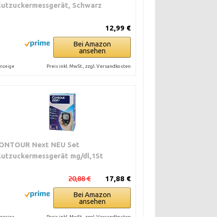
lutzuckermessgerät, Schwarz
12,99 €
Bei Amazon
ansehen
Preis inkl. MwSt., zzgl. Versandkosten
nzeige
ONTOUR Next NEU Set
Erinnerung,
lutzuckermessgerät mg/dl,1St
20,88 €
17,88 €
Bei Amazon
t klaren
ansehen
Preis inkl. MwSt., zzgl. Versandkosten
nzeige