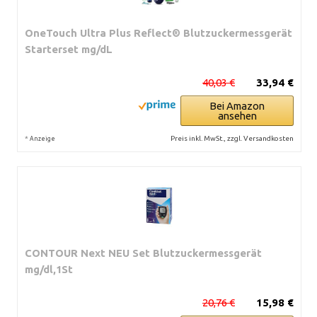
OneTouch Ultra Plus Reflect® Blutzuckermessgerät
Starterset mg/dL
40,03 €
33,94 €
Bei Amazon
ansehen
*
Preis inkl. MwSt., zzgl. Versandkosten
Anzeige
CONTOUR Next NEU Set Blutzuckermessgerät
mg/dl,1St
20,76 €
15,98 €