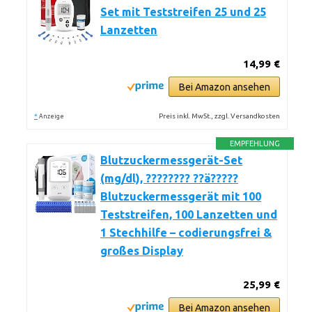
Set mit Teststreifen 25 und 25
Lanzetten
14,99 €
Bei Amazon ansehen
*
Preis inkl. MwSt., zzgl. Versandkosten
Anzeige
EMPFEHLUNG
Blutzuckermessgerät-Set
(mg/dl), ???????? ??ä?????
Blutzuckermessgerät mit 100
Teststreifen, 100 Lanzetten und
1 Stechhilfe – codierungsfrei &
großes Display
25,99 €
Bei Amazon ansehen