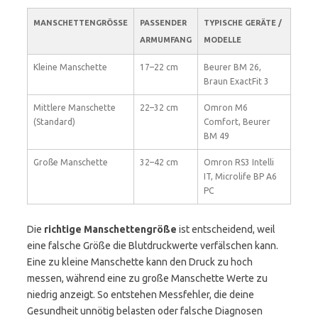
MANSCHETTENGRÖSSE
PASSENDER
TYPISCHE GERÄTE /
ARMUMFANG
MODELLE
Kleine Manschette
17–22 cm
Beurer BM 26,
Braun ExactFit 3
Mittlere Manschette
22–32 cm
Omron M6
(Standard)
Comfort, Beurer
BM 49
Große Manschette
32–42 cm
Omron RS3 Intelli
IT, Microlife BP A6
PC
Die
richtige Manschettengröße
ist entscheidend, weil
eine falsche Größe die Blutdruckwerte verfälschen kann.
Eine zu kleine Manschette kann den Druck zu hoch
messen, während eine zu große Manschette Werte zu
niedrig anzeigt. So entstehen Messfehler, die deine
Gesundheit unnötig belasten oder falsche Diagnosen