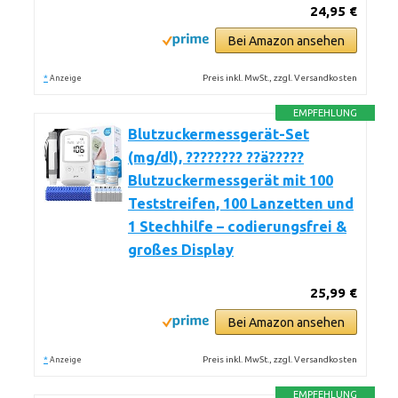
24,95 €
Bei Amazon ansehen
*
Preis inkl. MwSt., zzgl. Versandkosten
Anzeige
EMPFEHLUNG
Blutzuckermessgerät-Set
(mg/dl), ???????? ??ä?????
Blutzuckermessgerät mit 100
Teststreifen, 100 Lanzetten und
1 Stechhilfe – codierungsfrei &
großes Display
25,99 €
Bei Amazon ansehen
*
Preis inkl. MwSt., zzgl. Versandkosten
Anzeige
EMPFEHLUNG