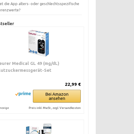
et die App alters‑ oder geschlechtsspezifische
erenzwerte?
tseller
eurer Medical GL 49 (mg/dL)
lutzuckermessgerät-Set
22,99 €
Bei Amazon
ansehen
Preis inkl. MwSt., zzgl. Versandkosten
nzeige