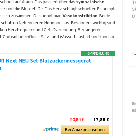
 schnell auf Alarm. Das passiert über das
sympathische
T
Herz und die Blutgefäße. Das Herz schlägt schneller. Es pumpt
S
en sich zusammen. Das nennt man
Vasokonstriktion
. Beide
D
ig schütten Nebennieren Hormone aus. Besonders wichtig sind
ärken Herzfrequenz und Gefäßverengung. Bei längerer
l
. Cortisol beeinflusst Salz- und Wasserhaushalt und kann so
EMPFEHLUNG
*
A
 Next NEU Set Blutzuckermessgerät
t
B
B
20,84 €
17,88 €
Bei Amazon ansehen