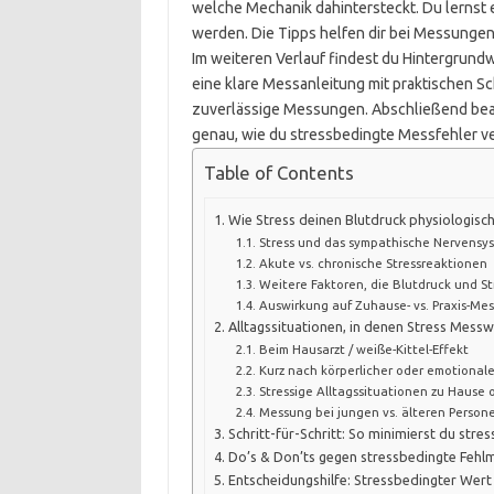
welche Mechanik dahintersteckt. Du lernst 
werden. Die Tipps helfen dir bei Messungen
Im weiteren Verlauf findest du Hintergrund
eine klare Messanleitung mit praktischen Sc
zuverlässige Messungen. Abschließend bean
genau, wie du stressbedingte Messfehler v
Table of Contents
Wie Stress deinen Blutdruck physiologisch
Stress und das sympathische Nervensy
Akute vs. chronische Stressreaktionen
Weitere Faktoren, die Blutdruck und St
Auswirkung auf Zuhause- vs. Praxis-Me
Alltagssituationen, in denen Stress Messw
Beim Hausarzt / weiße-Kittel-Effekt
Kurz nach körperlicher oder emotional
Stressige Alltagssituationen zu Hause 
Messung bei jungen vs. älteren Person
Schritt-für-Schritt: So minimierst du str
Do’s & Don’ts gegen stressbedingte Feh
Entscheidungshilfe: Stressbedingter Wert