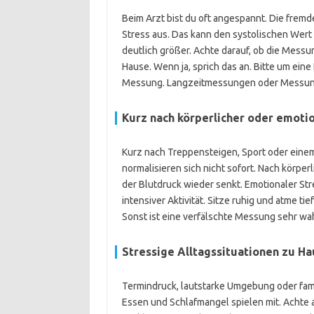
Beim Arzt bist du oft angespannt. Die fre
Stress aus. Das kann den systolischen We
deutlich größer. Achte darauf, ob die Messu
Hause. Wenn ja, sprich das an. Bitte um ei
Messung. Langzeitmessungen oder Messungen
Kurz nach körperlicher oder emoti
Kurz nach Treppensteigen, Sport oder einem 
normalisieren sich nicht sofort. Nach körper
der Blutdruck wieder senkt. Emotionaler Str
intensiver Aktivität. Sitze ruhig und atme t
Sonst ist eine verfälschte Messung sehr wah
Stressige Alltagssituationen zu H
Termindruck, lautstarke Umgebung oder fami
Essen und Schlafmangel spielen mit. Achte 