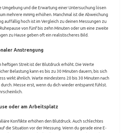
mde Umgebung und die Erwartung einer Untersuchung lösen
rt um mehrere mmHg erhöhen. Manchmal ist die Abweichung
ng auffällig hoch ist im Vergleich zu deinen Messungen zu
ne Ruhepause von fünf bis zehn Minuten oder um eine zweite
 zu Hause geben oft ein realistischeres Bild.
onaler Anstrengung
heftigen Streit ist der Blutdruck erhöht. Die Werte
licher Belastung kann es bis zu 30 Minuten dauern, bis sich
ess wirkt ähnlich. Warte mindestens 20 bis 30 Minuten nach
ief durch. Messe erst, wenn du dich wieder entspannt fühlst.
rscheinlich.
ause oder am Arbeitsplatz
liäre Konflikte erhöhen den Blutdruck. Auch schlechtes
auf die Situation vor der Messung. Wenn du gerade eine E-