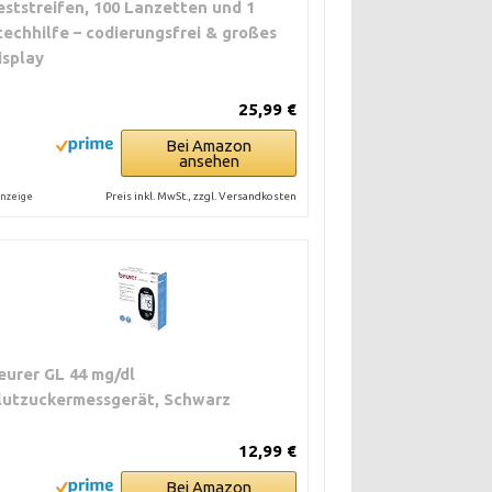
eststreifen, 100 Lanzetten und 1
techhilfe – codierungsfrei & großes
isplay
25,99 €
Bei Amazon
ansehen
Preis inkl. MwSt., zzgl. Versandkosten
nzeige
eurer GL 44 mg/dl
lutzuckermessgerät, Schwarz
12,99 €
Bei Amazon