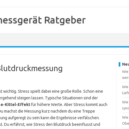
messgerät Ratgeber
Neu
Blutdruckmessung
Wie
werd
Wie 
t wichtig. Stress spielt dabei eine große Rolle. Schon eine
Lief
rgehend steigen lassen. Typische Situationen sind der
Wie
e-Kittel-Effekt
für höhere Werte. Aber Stress kommt auch
sync
le. Du machst die Messung kurz nachdem du eine Treppe
Wie 
sung aufgeregt zu sein kann die Ergebnisse verfälschen.
Obe
ist. Du erfährst, wie Stress den Blutdruck beeinflusst und