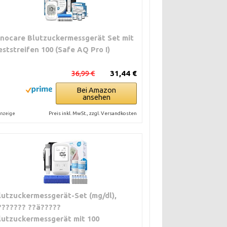
inocare Blutzuckermessgerät Set mit
eststreifen 100 (Safe AQ Pro I)
36,99 €
31,44 €
Bei Amazon
ansehen
Preis inkl. MwSt., zzgl. Versandkosten
nzeige
lutzuckermessgerät-Set (mg/dl),
??????? ??ä?????
lutzuckermessgerät mit 100