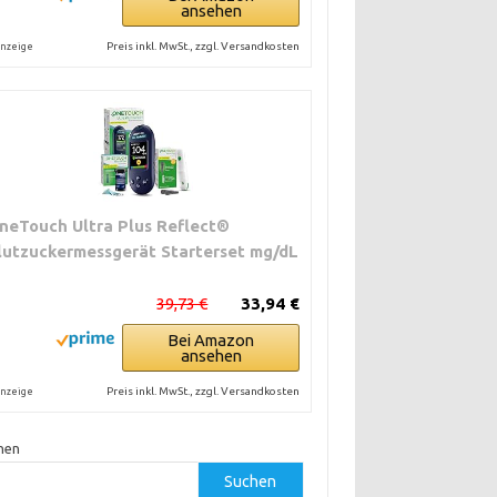
ansehen
Preis inkl. MwSt., zzgl. Versandkosten
nzeige
neTouch Ultra Plus Reflect®
lutzuckermessgerät Starterset mg/dL
39,73 €
33,94 €
Bei Amazon
ansehen
Preis inkl. MwSt., zzgl. Versandkosten
nzeige
hen
Suchen