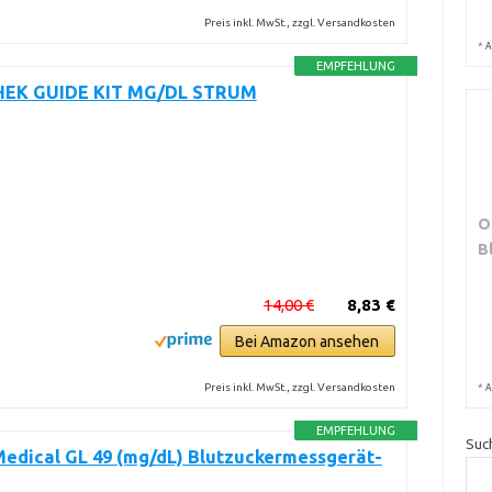
Preis inkl. MwSt., zzgl. Versandkosten
*
A
EMPFEHLUNG
EK GUIDE KIT MG/DL STRUM
O
B
14,00 €
8,83 €
Bei Amazon ansehen
Preis inkl. MwSt., zzgl. Versandkosten
*
A
EMPFEHLUNG
Suc
edical GL 49 (mg/dL) Blutzuckermessgerät-