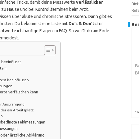
einfache Tricks, damit deine Messwerte
verlässlicher
Biet
 zu Hause und bei Kontrollterminen beim Arzt.
Ref
wissen über akute und chronische Stressoren. Dann gibt es
hritten. Du bekommst eine Liste mit
Do’s & Don’ts
für
Bes
tworte ich häufige Fragen im FAQ. So weißt du am Ende
ermeidest.
 beeinflusst
B
stem
B
ress beeinflussen
ssungen
erte verfälschen kann
er Anstrengung
oder am Arbeitsplatz
*
A
en
essbedingte Fehlmessungen
lmessungen
 oder ärztliche Abklärung