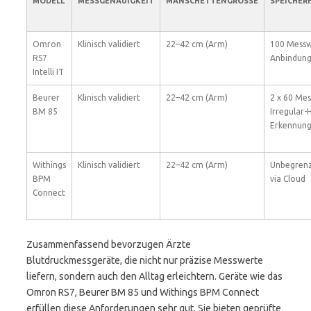
MODELL
MESSGENAUIGKEIT
MANSCHETTENGRÖSSE
SPEICHER
Omron
Klinisch validiert
22–42 cm (Arm)
100 Messw
RS7
Anbindun
Intelli IT
Beurer
Klinisch validiert
22–42 cm (Arm)
2 x 60 Mes
BM 85
Irregular-
Erkennun
Withings
Klinisch validiert
22–42 cm (Arm)
Unbegrenz
BPM
via Cloud
Connect
Zusammenfassend bevorzugen Ärzte
Blutdruckmessgeräte, die nicht nur präzise Messwerte
liefern, sondern auch den Alltag erleichtern. Geräte wie das
Omron RS7, Beurer BM 85 und Withings BPM Connect
erfüllen diese Anforderungen sehr gut. Sie bieten geprüfte