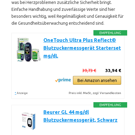
was bei Herzproblemen zusätzliche Sicherheit bringt.
Einfache Handhabung und zuverlässige Werte sind hier
besonders wichtig, weil Regelmäßigkeit und Genauigkeit für
die Gesundheitsüberwachung entscheidend sind.
EMPFEHLUNG
OneTouch Ultra Plus Reflect®
Blutzuckermessgerät Starterset
mg/dL
39,73 €
33,94 €
Bei Amazon ansehen
*
Preis inkl. MwSt., zzgl. Versandkosten
Anzeige
EMPFEHLUNG
Beurer GL 44 mg/dl
Blutzuckermessgerät, Schwarz