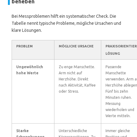
beheben
Bei Messproblemen hilft ein systematischer Check. Die
Tabelle nennt typische Probleme, mögliche Ursachen und
klare Lösungen.
PROBLEM
MÖGLICHE URSACHE
PRAXISORIENTIE
LÖSUNG
Ungewöhnlich
Zu enge Manschette.
Passende
hohe Werte
Arm nicht auf
Manschette
Herzhöhe. Direkt
verwenden. Arm a
nach Aktivität, Kaffee
Herzhöhe ablegen
oder Stress.
Fünf bis zehn
Minuten ruhen.
Messung
wiederholen und
Werte mitteln.
Starke
Unterschiedliche
Immer gleiche
Schwankungen
Körperpositionen. Zu
Position und