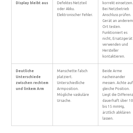
Display bleibt aus
Defektes Netzteil
korrekt einsetzen.
oder Akku.
Bei Netzbetrieb
Elektronischer Fehler.
Anschluss prüfen.
Gerät an anderem
Ort testen.
Funktioniert es
nicht, Ersatzgerät
verwenden und
Hersteller
kontaktieren.
Deutliche
Manschette falsch
Beide Arme
Unterschiede
platziert.
nacheinander
zwischen rechtem
Unterschiedliche
messen. Achte auf
und linkem Arm
Armposition.
gleiche Position.
Mögliche vaskuläre
Liegt die Differen
Ursache.
dauerhaft über 10
bis 15 mmHg,
ärztlich abklären
lassen.