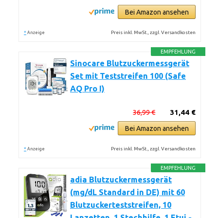
Bei Amazon ansehen
*
Preis inkl. MwSt., zzgl. Versandkosten
Anzeige
EMPFEHLUNG
Sinocare Blutzuckermessgerät
Set mit Teststreifen 100 (Safe
AQ Pro I)
36,99 €
31,44 €
Bei Amazon ansehen
*
Preis inkl. MwSt., zzgl. Versandkosten
Anzeige
EMPFEHLUNG
adia Blutzuckermessgerät
(mg/dL Standard in DE) mit 60
Blutzuckerteststreifen, 10
Lanzetten, 1 Stechhilfe, 1 Etui -