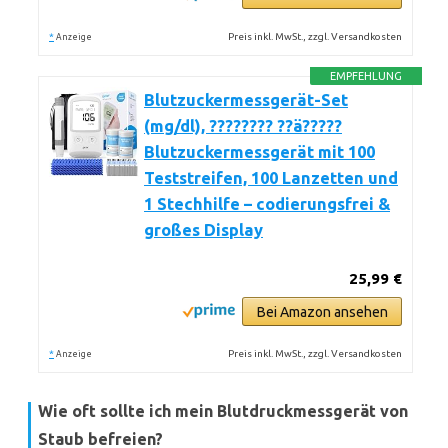
*
Preis inkl. MwSt., zzgl. Versandkosten
Anzeige
EMPFEHLUNG
Blutzuckermessgerät-Set
(mg/dl), ???????? ??ä?????
Blutzuckermessgerät mit 100
Teststreifen, 100 Lanzetten und
1 Stechhilfe – codierungsfrei &
großes Display
25,99 €
Bei Amazon ansehen
*
Preis inkl. MwSt., zzgl. Versandkosten
Anzeige
Wie oft sollte ich mein Blutdruckmessgerät von
Staub befreien?