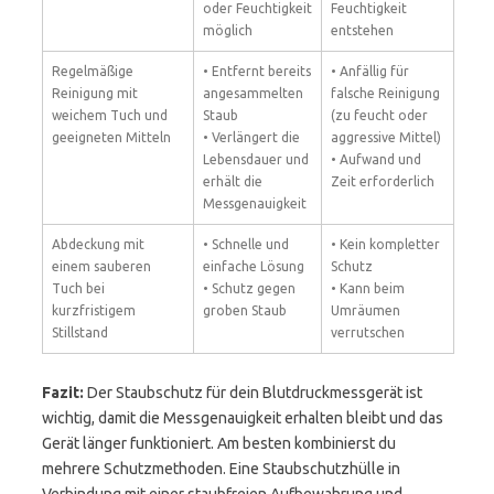
oder Feuchtigkeit
Feuchtigkeit
möglich
entstehen
Regelmäßige
• Entfernt bereits
• Anfällig für
Reinigung mit
angesammelten
falsche Reinigung
weichem Tuch und
Staub
(zu feucht oder
geeigneten Mitteln
• Verlängert die
aggressive Mittel)
Lebensdauer und
• Aufwand und
erhält die
Zeit erforderlich
Messgenauigkeit
Abdeckung mit
• Schnelle und
• Kein kompletter
einem sauberen
einfache Lösung
Schutz
Tuch bei
• Schutz gegen
• Kann beim
kurzfristigem
groben Staub
Umräumen
Stillstand
verrutschen
Fazit:
Der Staubschutz für dein Blutdruckmessgerät ist
wichtig, damit die Messgenauigkeit erhalten bleibt und das
Gerät länger funktioniert. Am besten kombinierst du
mehrere Schutzmethoden. Eine Staubschutzhülle in