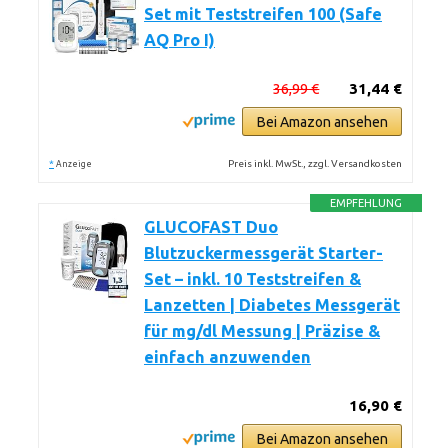
Set mit Teststreifen 100 (Safe
AQ Pro I)
36,99 €
31,44 €
Bei Amazon ansehen
*
Preis inkl. MwSt., zzgl. Versandkosten
Anzeige
EMPFEHLUNG
GLUCOFAST Duo
Blutzuckermessgerät Starter-
Set – inkl. 10 Teststreifen &
Lanzetten | Diabetes Messgerät
für mg/dl Messung | Präzise &
einfach anzuwenden
16,90 €
Bei Amazon ansehen