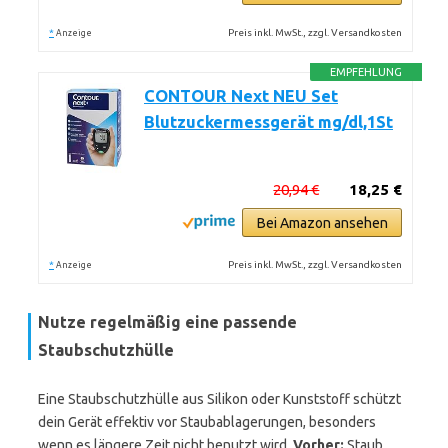
*
Preis inkl. MwSt., zzgl. Versandkosten
Anzeige
EMPFEHLUNG
CONTOUR Next NEU Set
Blutzuckermessgerät mg/dl,1St
20,94 €
18,25 €
Bei Amazon ansehen
*
Preis inkl. MwSt., zzgl. Versandkosten
Anzeige
Nutze regelmäßig eine passende
Staubschutzhülle
Eine Staubschutzhülle aus Silikon oder Kunststoff schützt
dein Gerät effektiv vor Staubablagerungen, besonders
wenn es längere Zeit nicht benutzt wird.
Vorher:
Staub