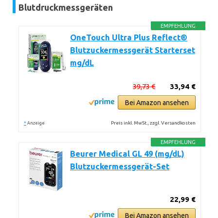
Blutdruckmessgeräten
EMPFEHLUNG
OneTouch Ultra Plus Reflect®
Blutzuckermessgerät Starterset
mg/dL
39,73 €
33,94 €
Bei Amazon ansehen
*
Preis inkl. MwSt., zzgl. Versandkosten
Anzeige
EMPFEHLUNG
Beurer Medical GL 49 (mg/dL)
Blutzuckermessgerät-Set
22,99 €
Bei Amazon ansehen