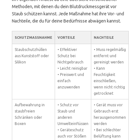
Methoden, mit denen du dein Blutdruckmessgerät vor
Staub schützen kannst. Jede Maßnahme hat ihre Vor- und
Nachteile, die du für deine Bedürfnisse abwägen kannst.
SCHUTZMASSNAHME
VORTEILE
NACHTEILE
Staubschutzhüllen
• Effektiver
• Muss regelmäßig
aus Kunststoff oder
Schutz bei
entfernt und
Silikon
Nichtgebrauch
gereinigt werden
• Leicht reinigbar
• Kann
• Preiswert und
Feuchtigkeit
einfach
einschließen,
anzuwenden
wenn nicht richtig
getrocknet
Aufbewahrung in
• Schutz vor
• Gerät muss vor
staubfreien
Staub und
Gebrauch erst
Schränken oder
anderen
herausgenommen
Boxen
Umwelteinflüssen
werden
• Geräteschutz
• Bei schlechter
auch vor Stößen
Belüftung kann